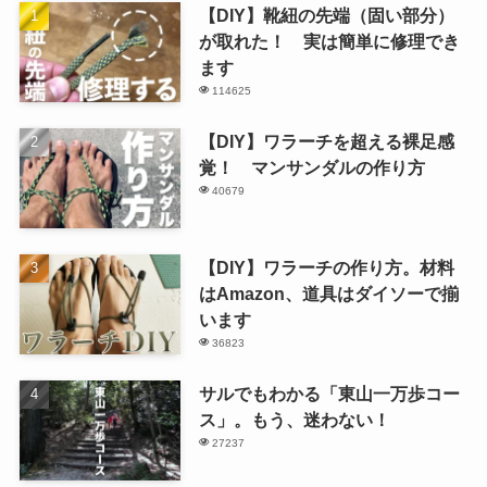
【DIY】靴紐の先端（固い部分）
が取れた！ 実は簡単に修理でき
ます
114625
【DIY】ワラーチを超える裸足感
覚！ マンサンダルの作り方
40679
【DIY】ワラーチの作り方。材料
はAmazon、道具はダイソーで揃
います
36823
サルでもわかる「東山一万歩コー
ス」。もう、迷わない！
27237