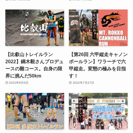
【比叡山トレイルラン
【第26回 六甲縦走キャノン
2022】鏑木毅さんプロデュ
ボールラン】ワラーチで六
ースの難コース。自身の限
甲縦走。変態の極みを目指
界に挑んだ50km
す！
2022年8月4日
2022年7月27日