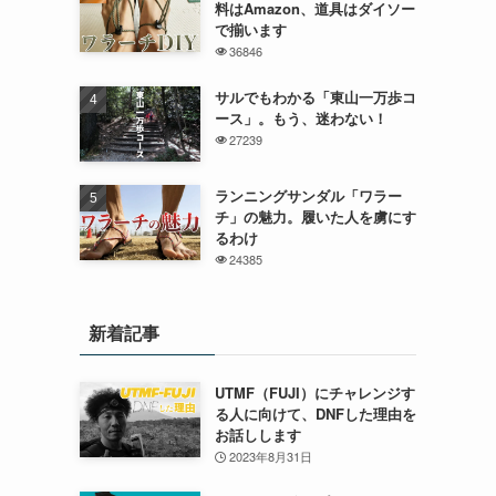
料はAmazon、道具はダイソー
で揃います
36846
サルでもわかる「東山一万歩コ
ース」。もう、迷わない！
27239
ランニングサンダル「ワラー
チ」の魅力。履いた人を虜にす
るわけ
24385
新着記事
UTMF（FUJI）にチャレンジす
る人に向けて、DNFした理由を
お話しします
2023年8月31日