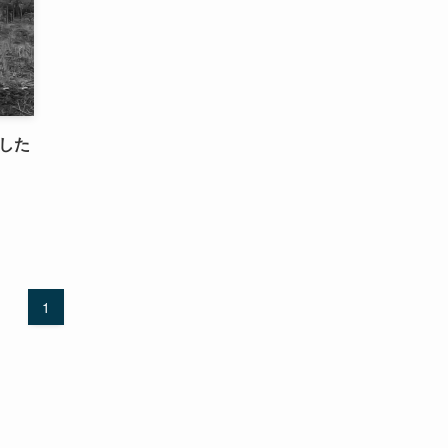
Fした
1