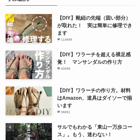
【DIY】靴紐の先端（固い部分）
が取れた！ 実は簡単に修理でき
ます
114698
【DIY】ワラーチを超える裸足感
覚！ マンサンダルの作り方
40698
【DIY】ワラーチの作り方。材料
はAmazon、道具はダイソーで揃
います
36861
サルでもわかる「東山一万歩コー
ス」。もう、迷わない！