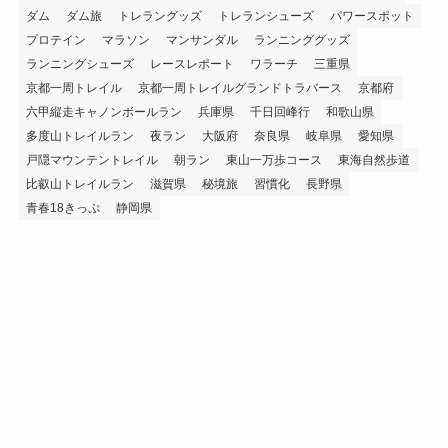
ダム
ダム旅
トレラングッズ
トレランシューズ
パワースポット
プロテイン
マラソン
マンサンダル
ランニンググッズ
ランニングシューズ
レースレポート
ワラーチ
三重県
京都一周トレイル
京都一周トレイルグランドトラバース
京都府
六甲縦走キャノンボールラン
兵庫県
千日回峰行
和歌山県
多度山トレイルラン
夜ラン
大阪府
奈良県
岐阜県
愛知県
戸隠マウンテントレイル
朝ラン
東山一万歩コース
東海自然歩道
比叡山トレイルラン
滋賀県
秘境旅
習慣化
長野県
青春18きっぷ
静岡県