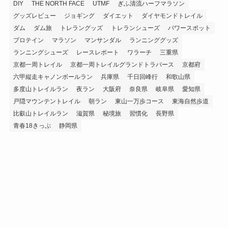
DIY
THE NORTH FACE
UTMF
ぎふ清流ハーフマラソン
グッズレビュー
ジョギング
ダイエット
ダイヤモンドトレイル
ダム
ダム旅
トレラングッズ
トレランシューズ
パワースポット
プロテイン
マラソン
マンサンダル
ランニンググッズ
ランニングシューズ
レースレポート
ワラーチ
三重県
京都一周トレイル
京都一周トレイルグランドトラバース
京都府
六甲縦走キャノンボールラン
兵庫県
千日回峰行
和歌山県
多度山トレイルラン
夜ラン
大阪府
奈良県
岐阜県
愛知県
戸隠マウンテントレイル
朝ラン
東山一万歩コース
東海自然歩道
比叡山トレイルラン
滋賀県
秘境旅
習慣化
長野県
青春18きっぷ
静岡県