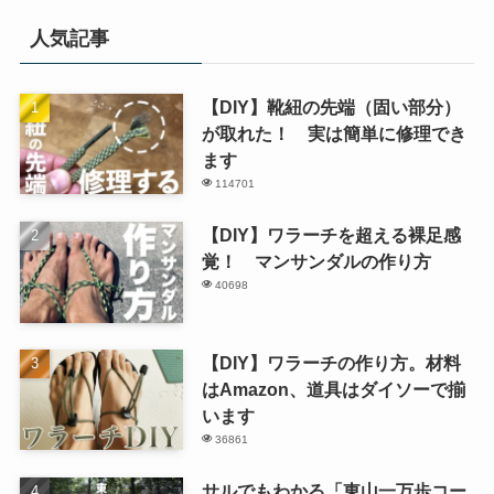
人気記事
【DIY】靴紐の先端（固い部分）
が取れた！ 実は簡単に修理でき
ます
114701
【DIY】ワラーチを超える裸足感
覚！ マンサンダルの作り方
40698
【DIY】ワラーチの作り方。材料
はAmazon、道具はダイソーで揃
います
36861
サルでもわかる「東山一万歩コー