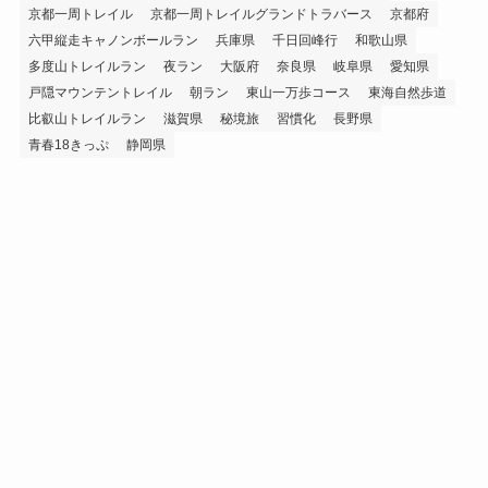
京都一周トレイル
京都一周トレイルグランドトラバース
京都府
六甲縦走キャノンボールラン
兵庫県
千日回峰行
和歌山県
多度山トレイルラン
夜ラン
大阪府
奈良県
岐阜県
愛知県
戸隠マウンテントレイル
朝ラン
東山一万歩コース
東海自然歩道
比叡山トレイルラン
滋賀県
秘境旅
習慣化
長野県
青春18きっぷ
静岡県