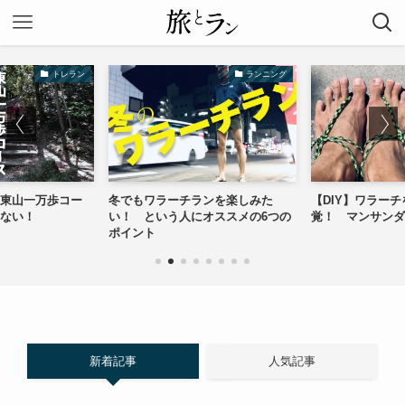
トレラン
ランニング
東山一万歩コー
冬でもワラーチランを楽しみた
【DIY】ワラー
ない！
い！ という人にオススメの6つの
覚！ マンサンダ
ポイント
新着記事
人気記事