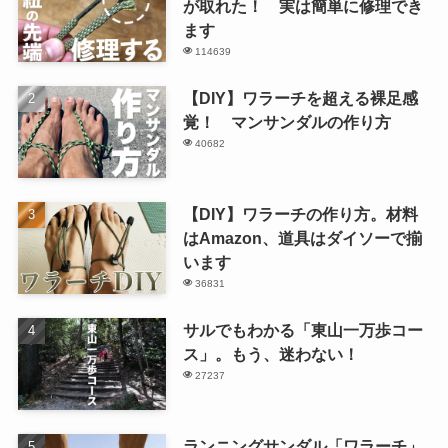
が取れた！ 実は簡単に修理でき
ます
114639
【DIY】ワラーチを超える裸足感
覚！ マンサンダルの作り方
40682
【DIY】ワラーチの作り方。材料
はAmazon、道具はダイソーで揃
います
36831
サルでもわかる「東山一万歩コー
ス」。もう、迷わない！
27237
ランニングサンダル「ワラーチ」